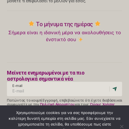
μάθετε τι επιφυλάσει το μέλλον για εσάς.
Το μήνυμα της ημέρας
Σήμερα είναι η ιδανική μέρα να ακολουθήσεις το
ένστικτό σου
Μείνετε ενημερωμένοι με τα πιο
αστρολογικά σημαντικά νέα
E-mail
Πατώντας το κουμπί Εγγραφή, επιβεβαιώνετε ότι έχετε διαβάσει και
συμφωνείτε με την
Πολιτική Απορρήτου
και τους
Όρους Χρήσης
Follow Us
Χρησιμοποιούμε cookies για να σας προσφέρουμε την
καλύτερη δυνατή εμπειρία στη σελίδα μας. Εάν συνεχίσετε να
χρησιμοποιείτε τη σελίδα, θα υποθέσουμε πως είστε