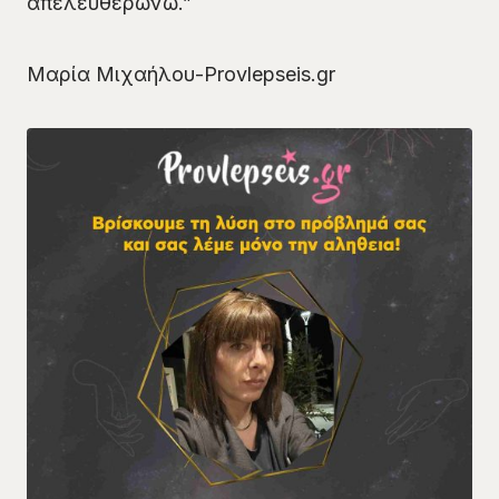
απελευθερώνω.”
Μαρία Μιχαήλου-Provlepseis.gr