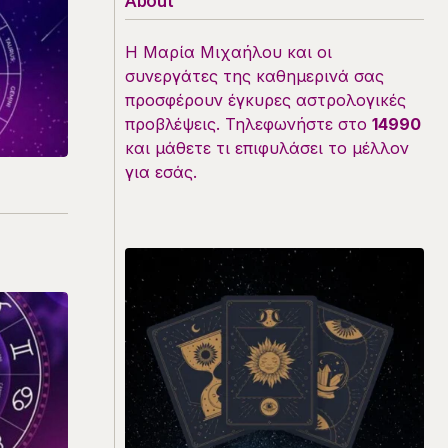
About
Η Μαρία Μιχαήλου και οι
συνεργάτες της καθημερινά σας
προσφέρουν έγκυρες αστρολογικές
προβλέψεις. Τηλεφωνήστε στο
14990
και μάθετε τι επιφυλάσει το μέλλον
για εσάς.