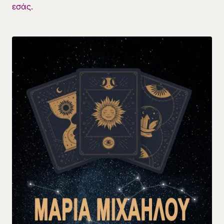
εσάς.