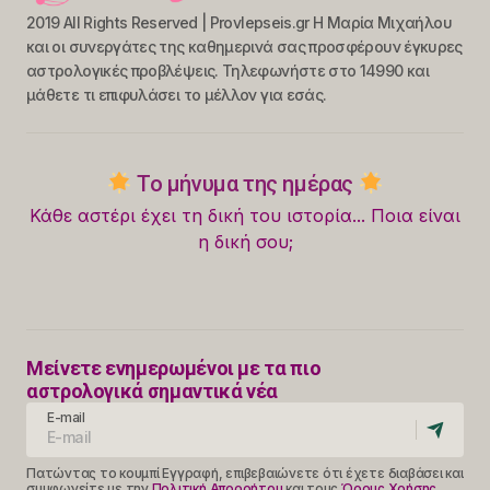
2019 All Rights Reserved | Provlepseis.gr Η Μαρία Μιχαήλου
και οι συνεργάτες της καθημερινά σας προσφέρουν έγκυρες
αστρολογικές προβλέψεις. Τηλεφωνήστε στο 14990 και
μάθετε τι επιφυλάσει το μέλλον για εσάς.
Το μήνυμα της ημέρας
Κάθε αστέρι έχει τη δική του ιστορία... Ποια είναι
η δική σου;
Μείνετε ενημερωμένοι με τα πιο
αστρολογικά σημαντικά νέα
E-mail
Πατώντας το κουμπί Εγγραφή, επιβεβαιώνετε ότι έχετε διαβάσει και
συμφωνείτε με την
Πολιτική Απορρήτου
και τους
Όρους Χρήσης