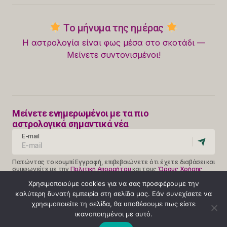
Το μήνυμα της ημέρας
Η αστρολογία είναι φως μέσα στο σκοτάδι —
Μείνετε συντονισμένοι!
Μείνετε ενημερωμένοι με τα πιο
αστρολογικά σημαντικά νέα
E-mail
Πατώντας το κουμπί Εγγραφή, επιβεβαιώνετε ότι έχετε διαβάσει και
συμφωνείτε με την
Πολιτική Απορρήτου
και τους
Όρους Χρήσης
Follow Us
Χρησιμοποιούμε cookies για να σας προσφέρουμε την
καλύτερη δυνατή εμπειρία στη σελίδα μας. Εάν συνεχίσετε να
χρησιμοποιείτε τη σελίδα, θα υποθέσουμε πως είστε
ικανοποιημένοι με αυτό.
Κλήση 14990