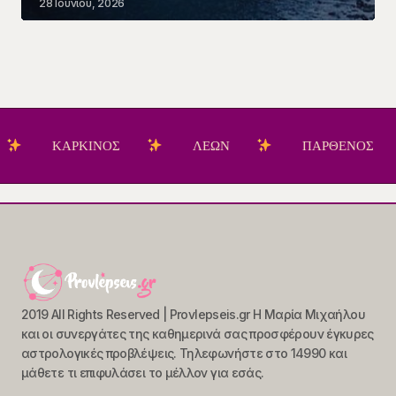
28 Ιουνίου, 2026
ΡΚΙΝΟΣ
ΛΕΩΝ
ΠΑΡΘΕΝΟΣ
ΖΥ
2019 All Rights Reserved | Provlepseis.gr Η Μαρία Μιχαήλου
και οι συνεργάτες της καθημερινά σας προσφέρουν έγκυρες
αστρολογικές προβλέψεις. Τηλεφωνήστε στο 14990 και
μάθετε τι επιφυλάσει το μέλλον για εσάς.