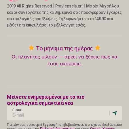
2019 All Rights Reserved | Provlepseis.gr Η Μαρία Μιχαήλου
και οι συνεργάτες της καθημερινά σας προσφέρουν έγκυρες
αστρολογικές προβλέψεις. Τηλεφωνήστε στο 14990 και
μάθετε τι επιφυλάσει το μέλλον για εσάς.
Το μήνυμα της ημέρας
Οι πλανήτες μιλούν — αρκεί να ξέρεις πώς να
τους ακούσεις.
Μείνετε ενημερωμένοι με τα πιο
αστρολογικά σημαντικά νέα
E-mail
Πατώντας το κουμπί Εγγραφή, επιβεβαιώνετε ότι έχετε διαβάσει και
συμφωνείτε με την
Πολιτική Απορρήτου
και τους
Όρους Χρήσης