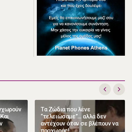
υγχωρούν
Τα Ζώδια που λένε
 Και
“τελειώσαμε”… αλλά δεν
ν
αντέχουν όταν σε βλέπουν να
προχωράς!