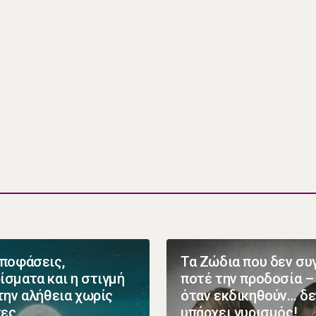
Αποφάσεις,
Τα Ζώδια που δεν σ
ίσματα και η στιγμή
ποτέ την προδοσία –
 την αλήθεια χωρίς
όταν εκδικηθούν… δε
τες
υπάρχει γυρισμός!