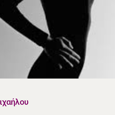
Μιχαήλου