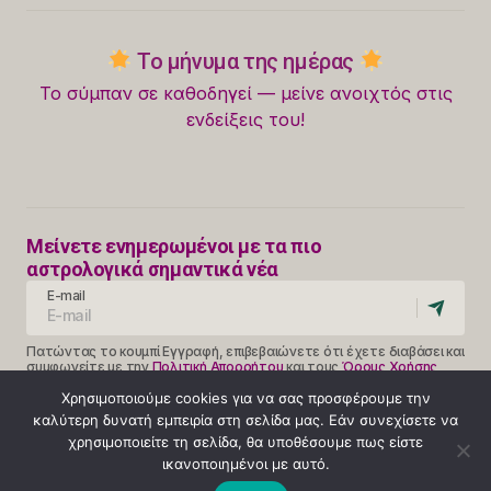
Το μήνυμα της ημέρας
Το σύμπαν σε καθοδηγεί — μείνε ανοιχτός στις
ενδείξεις του!
Μείνετε ενημερωμένοι με τα πιο
αστρολογικά σημαντικά νέα
E-mail
Πατώντας το κουμπί Εγγραφή, επιβεβαιώνετε ότι έχετε διαβάσει και
συμφωνείτε με την
Πολιτική Απορρήτου
και τους
Όρους Χρήσης
Follow Us
Χρησιμοποιούμε cookies για να σας προσφέρουμε την
καλύτερη δυνατή εμπειρία στη σελίδα μας. Εάν συνεχίσετε να
χρησιμοποιείτε τη σελίδα, θα υποθέσουμε πως είστε
ικανοποιημένοι με αυτό.