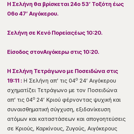
Η Σελήνη θα βρίσκεται
24
ο
53
’
Τοξότη
έως
06
ο
47
’
Αιγόκερου
.
Σελήνη σε Κενό Πορείας
έ
ως 10:20.
Είσοδος
στον
Αιγόκερω
στις
10:20.
Η Σελήνη
Τετράγωνο
με Ποσειδώνα στις
ο
19
:
11
:
Η Σελήνη απ’ τις 04
24’ Αιγόκερου
σχηματίζει Τετράγωνο με τον Ποσειδώνα
ο
απ’ τις 04
24’ Κριού φέρνοντας ψυχική και
συναισθηματική σύγχυση, εξιδανίκευση
ατόμων και καταστάσεων και απογοητεύσεις
σε Κριούς, Καρκίνους, Ζυγούς, Αιγόκερους