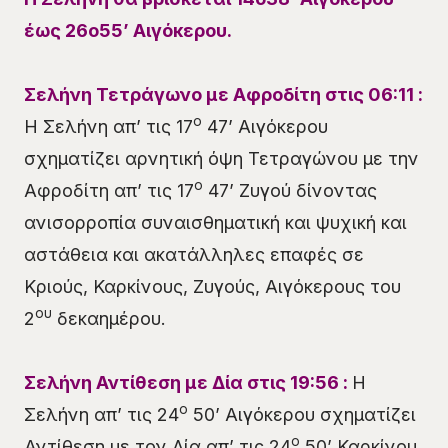
έως
26ο
55
’
Αιγόκερου
.
Σελήνη
Τετράγωνο
με Αφροδίτη στις
06
:
11
:
ο
Η Σελήνη απ’ τις 17
47’ Αιγόκερου
σχηματίζει αρνητική όψη Τετραγώνου με την
ο
Αφροδίτη απ’ τις 17
47’ Ζυγού δίνοντας
ανισορροπία συναισθηματική και ψυχική και
αστάθεια και ακατάλληλες επαφές σε
Κριούς, Καρκίνους, Ζυγούς, Αιγόκερους του
ου
2
δεκαημέρου.
Σελήνη
Αντίθεση
με Δία στις
19
:
56
:
Η
ο
Σελήνη απ’ τις 24
50’ Αιγόκερου σχηματίζει
ο
Αντίθεση με τον Δία απ’ τις 24
50’ Καρκίνου