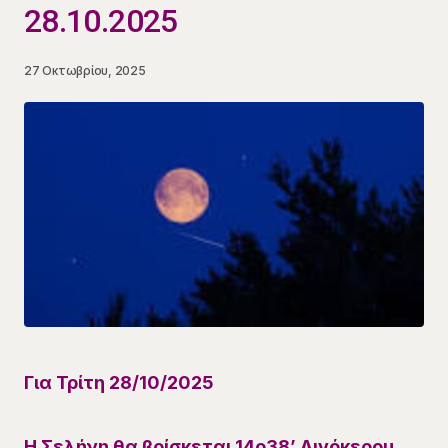
28.10.2025
27 Οκτωβρίου, 2025
Για
Τρίτη 28/10
/
2025
Η Σελήνη θα βρίσκεται
14ο
38
’
Αιγόκερου