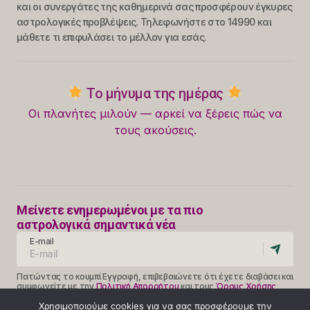
και οι συνεργάτες της καθημερινά σας προσφέρουν έγκυρες
αστρολογικές προβλέψεις. Τηλεφωνήστε στο 14990 και
μάθετε τι επιφυλάσει το μέλλον για εσάς.
Το μήνυμα της ημέρας
Οι πλανήτες μιλούν — αρκεί να ξέρεις πώς να
τους ακούσεις.
Μείνετε ενημερωμένοι με τα πιο
αστρολογικά σημαντικά νέα
E-mail
Πατώντας το κουμπί Εγγραφή, επιβεβαιώνετε ότι έχετε διαβάσει και
συμφωνείτε με την
Πολιτική Απορρήτου
και τους
Όρους Χρήσης
Follow Us
Χρησιμοποιούμε cookies για να σας προσφέρουμε την