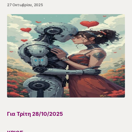
27 Οκτωβρίου, 2025
Για Τρίτη
28
/10
/
202
5