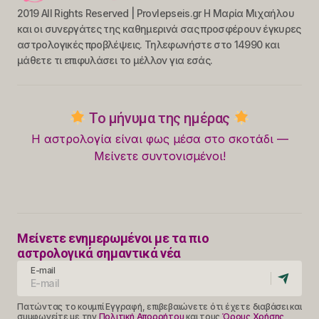
2019 All Rights Reserved | Provlepseis.gr Η Μαρία Μιχαήλου
και οι συνεργάτες της καθημερινά σας προσφέρουν έγκυρες
αστρολογικές προβλέψεις. Τηλεφωνήστε στο 14990 και
μάθετε τι επιφυλάσει το μέλλον για εσάς.
Το μήνυμα της ημέρας
Η αστρολογία είναι φως μέσα στο σκοτάδι —
Μείνετε συντονισμένοι!
Μείνετε ενημερωμένοι με τα πιο
αστρολογικά σημαντικά νέα
E-mail
Πατώντας το κουμπί Εγγραφή, επιβεβαιώνετε ότι έχετε διαβάσει και
συμφωνείτε με την
Πολιτική Απορρήτου
και τους
Όρους Χρήσης