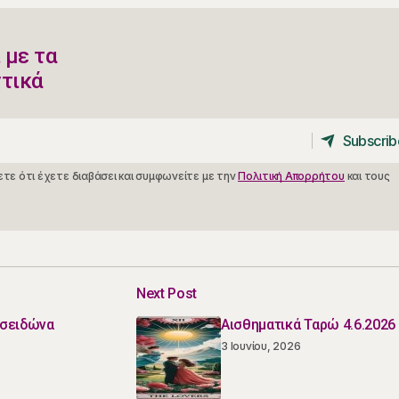
 με τα
ντικά
Subscrib
Subscrib
τε ότι έχετε διαβάσει και συμφωνείτε με την
Πολιτική Απορρήτου
και τους
Next Post
οσειδώνα
Αισθηματικά Ταρώ 4.6.2026
3 Ιουνίου, 2026