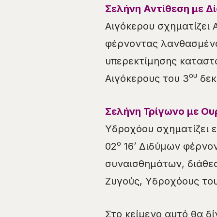
Σελήνη
Αντίθεση
με Δί
Αιγόκερου σχηματίζει Α
φέρνοντας λανθασμένα
υπερεκτίμησης καταστά
ου
Αιγόκερους του 3
δεκ
Σελήνη Τρίγωνο με Ουρ
Υδροχόου σχηματίζει ε
ο
02
16’ Διδύμων φέρνο
συναισθημάτων, διάθεσ
Ζυγούς, Υδροχόους του
Στο κείμενο αυτό θα δί