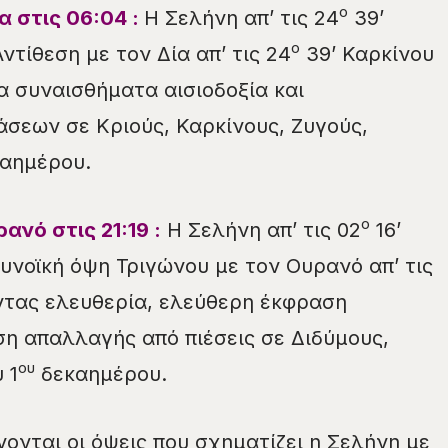
ο
α στις
06
:
04
:
Η Σελήνη απ’ τις 24
39’
ο
ντίθεση με τον Δία απ’ τις 24
39’ Καρκίνου
 συναισθήματα αισιοδοξία και
σεων σε Κριούς, Καρκίνους, Ζυγούς,
αημέρου.
ο
ανό στις 21:19 :
Η Σελήνη απ’ τις 02
16’
υνοϊκή όψη Τριγώνου με τον Ουρανό απ’ τις
ντας ελευθερία, ελεύθερη έκφραση
η απαλλαγής από πιέσεις σε Διδύμους,
ου
 1
δεκαημέρου.
νονται οι όψεις που σχηματίζει η Σελήνη με