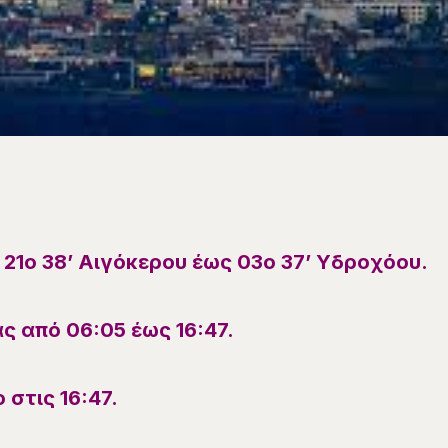
ι
21
ο
38
’
Αιγόκερου
έως
03
ο
37
’
Υδροχόου
.
ας
από 06
:
05
έως
16
:
47
.
ο στις
16
:
47
.