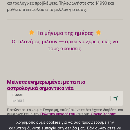
αστρολογικές προβλέψεις. Τηλεφωνήστε στο 14990 και
μάθετε τι επιφυλάσει το μέλλον για εσάς.
Το μήνυμα της ημέρας
Οι πλανήτες μιλούν — αρκεί να ξέρεις πώς να
τους ακούσεις.
Μείνετε ενημερωμένοι με τα πιο
αστρολογικά σημαντικά νέα
E-mail
Πατώντας το κουμπί Εγγραφή, επιβεβαιώνετε ότι έχετε διαβάσει και
συμφωνείτε με την
Πολιτική Απορρήτου
και τους
Όρους Χρήσης
Follow Us
Χρησιμοποιούμε cookies για να σας προσφέρουμε την
καλύτερη δυνατή εμπειρία στη σελίδα μας. Εάν συνεχίσετε να