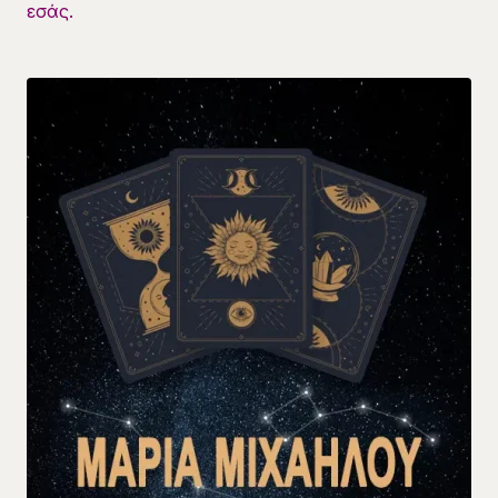
εσάς.