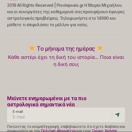
2019 All Rights Reserved | Provlepseis.gr Η Μαρία Μιχαήλου
και οι συνεργάτες της καθημερινά σας προσφέρουν έγκυρες
αστρολογικές προβλέψεις. Τηλεφωνήστε στο 14990 και
μάθετε τι επιφυλάσει το μέλλον για εσάς.
Το μήνυμα της ημέρας
Κάθε αστέρι έχει τη δική του ιστορία... Ποια είναι
η δική σου;
Μείνετε ενημερωμένοι με τα πιο
αστρολογικά σημαντικά νέα
E-mail
Πατώντας το κουμπί Εγγραφή, επιβεβαιώνετε ότι έχετε διαβάσει και
συμφωνείτε με την
Πολιτική Απορρήτου
και τους
Όρους Χρήσης