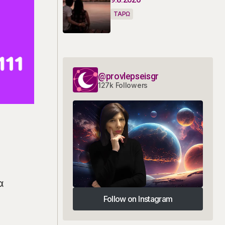
ΤΑΡΩ
@provlepseisgr
127k Followers
α
Follow on Instagram
Follow on Instagram