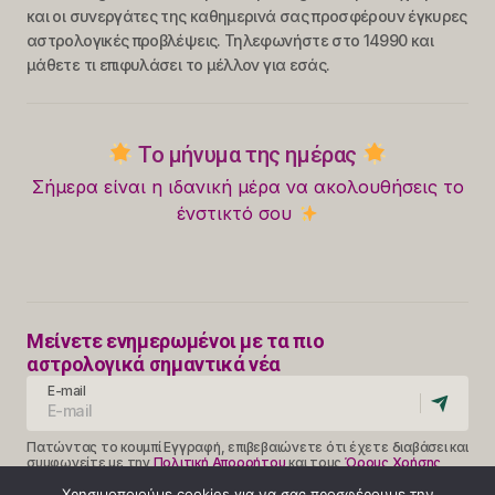
και οι συνεργάτες της καθημερινά σας προσφέρουν έγκυρες
αστρολογικές προβλέψεις. Τηλεφωνήστε στο 14990 και
μάθετε τι επιφυλάσει το μέλλον για εσάς.
Το μήνυμα της ημέρας
Σήμερα είναι η ιδανική μέρα να ακολουθήσεις το
ένστικτό σου
Μείνετε ενημερωμένοι με τα πιο
αστρολογικά σημαντικά νέα
E-mail
Πατώντας το κουμπί Εγγραφή, επιβεβαιώνετε ότι έχετε διαβάσει και
συμφωνείτε με την
Πολιτική Απορρήτου
και τους
Όρους Χρήσης
Follow Us
Χρησιμοποιούμε cookies για να σας προσφέρουμε την