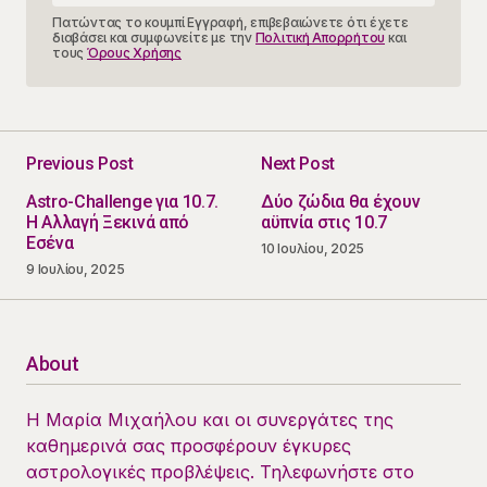
Πατώντας το κουμπί Εγγραφή, επιβεβαιώνετε ότι έχετε
διαβάσει και συμφωνείτε με την
Πολιτική Απορρήτου
και
τους
Όρους Χρήσης
Previous Post
Next Post
Astro-Challenge για 10.7.
Δύο ζώδια θα έχουν
Η Αλλαγή Ξεκινά από
αϋπνία στις 10.7
Εσένα
10 Ιουλίου, 2025
9 Ιουλίου, 2025
About
Η Μαρία Μιχαήλου και οι συνεργάτες της
καθημερινά σας προσφέρουν έγκυρες
αστρολογικές προβλέψεις. Τηλεφωνήστε στο