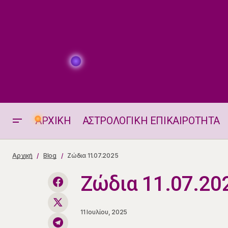
ΑΡΧΙΚΗ
ΑΣΤΡΟΛΟΓΙΚΗ ΕΠΙΚΑΙΡΟΤΗΤΑ
Astro-Challenge για 11.7. Η Καθημερινή
Αρχική
Blog
Ζώδια 11.07.2025
σου Δόση Ευεξίας!
Ζώδια 11.07.20
11 Ιουλίου, 2025