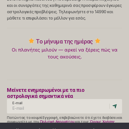
και οι συνεργάτες της καθημερινά σας προσφέρουν έγκυρες
αστρολογικές προβλέψεις. Τηλεφωνήστε στο 14990 και
μάθετε τι επιφυλάσει το μέλλον για εσάς.
Το μήνυμα της ημέρας
Οι πλανήτες μιλούν — αρκεί να ξέρεις πώς να
τους ακούσεις.
Μείνετε ενημερωμένοι με τα πιο
αστρολογικά σημαντικά νέα
E-mail
Πατώντας το κουμπί Εγγραφή, επιβεβαιώνετε ότι έχετε διαβάσει και
συμφωνείτε με την
Πολιτική Απορρήτου
και τους
Όρους Χρήσης
Follow Us