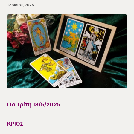
12 Μαΐου, 2025
Για Τρίτη
13
/
5
/
202
5
ΚΡΙΟΣ