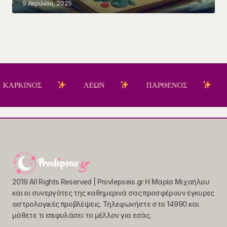
5 Απριλίου, 2025
ΙΝΟΣ
ΛΕΩΝ
ΠΑΡΘΕΝΟΣ
ΖΥΓΟ
2019 All Rights Reserved | Provlepseis.gr Η Μαρία Μιχαήλου
και οι συνεργάτες της καθημερινά σας προσφέρουν έγκυρες
αστρολογικές προβλέψεις. Τηλεφωνήστε στο 14990 και
μάθετε τι επιφυλάσει το μέλλον για εσάς.