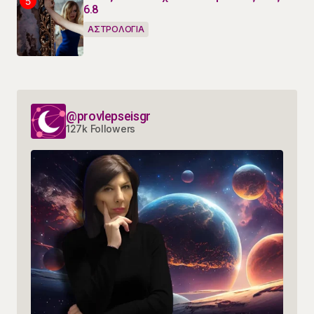
6.8
ΑΣΤΡΟΛΟΓΙΑ
@provlepseisgr
127k Followers