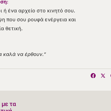
ση:
 ή ένα αρχείο στο κινητό σου.
έψη που σου ρουφά ενέργεια και
α θετική.
α καλά να έρθουν.”
 με τα
ντικά