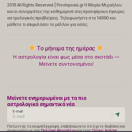
2019 All Rights Reserved | Provlepseis.gr Η Μαρία Μιχαήλου
και οι συνεργάτες της καθημερινά σας προσφέρουν έγκυρες
αστρολογικές προβλέψεις. Τηλεφωνήστε στο 14990 και
μάθετε τι επιφυλάσει το μέλλον για εσάς.
Το μήνυμα της ημέρας
Η αστρολογία είναι φως μέσα στο σκοτάδι —
Μείνετε συντονισμένοι!
Μείνετε ενημερωμένοι με τα πιο
αστρολογικά σημαντικά νέα
E-mail
Πατώντας το κουμπί Εγγραφή, επιβεβαιώνετε ότι έχετε διαβάσει και
συμφωνείτε με την
Πολιτική Απορρήτου
και τους
Όρους Χρήσης