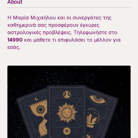
About
Η Μαρία Μιχαήλου και οι συνεργάτες της
καθημερινά σας προσφέρουν έγκυρες
αστρολογικές προβλέψεις. Τηλεφωνήστε στο
14990
και μάθετε τι επιφυλάσει το μέλλον για
εσάς.