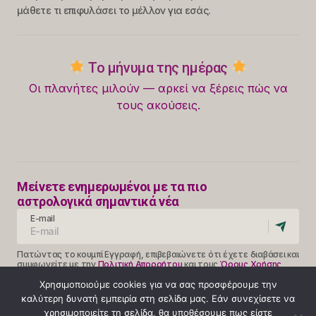
μάθετε τι επιφυλάσει το μέλλον για εσάς.
Το μήνυμα της ημέρας
Οι πλανήτες μιλούν — αρκεί να ξέρεις πώς να
τους ακούσεις.
Μείνετε ενημερωμένοι με τα πιο
αστρολογικά σημαντικά νέα
E-mail
Πατώντας το κουμπί Εγγραφή, επιβεβαιώνετε ότι έχετε διαβάσει και
συμφωνείτε με την
Πολιτική Απορρήτου
και τους
Όρους Χρήσης
Follow Us
Χρησιμοποιούμε cookies για να σας προσφέρουμε την
καλύτερη δυνατή εμπειρία στη σελίδα μας. Εάν συνεχίσετε να
χρησιμοποιείτε τη σελίδα, θα υποθέσουμε πως είστε