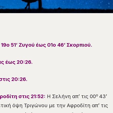
ι
19
ο
51
’
Ζυγού
έως
01
ο
46
’
Σκορπιού
.
ς έ
ως 20:26.
στις
20:26
.
ο
ροδίτη στις
21
:
52
:
Η Σελήνη απ’ τις 00
43’
τική όψη Τριγώνου με την Αφροδίτη απ’ τις