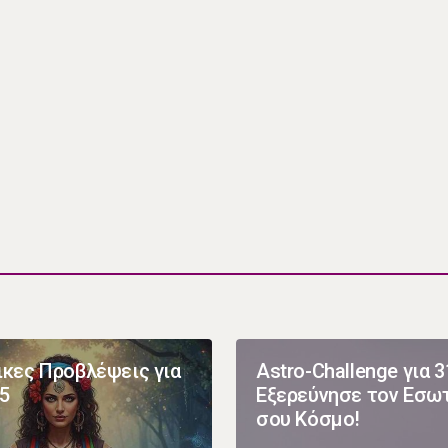
ικες Προβλέψεις για
Astro-Challenge για 3
25
Εξερεύνησε τον Εσω
σου Κόσμο!