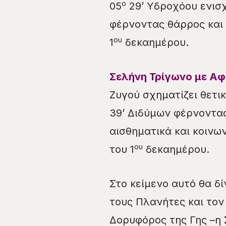
ο
05
29’ Υδροχόου ενισχ
φέρνοντας θάρρος και 
ου
1
δεκαημέρου.
Σελήνη
Τρίγωνο
με Αφ
Ζυγού σχηματίζει θετικ
39’ Διδύμων φέρνοντα
αισθηματικά και κοινω
ου
του 1
δεκαημέρου.
Στο κείμενο αυτό θα δί
τους Πλανήτες και τον 
Δορυφόρος της Γης –η 