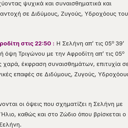
ύοντας ψυχικά και συναισθηματικά και
αντοχή σε Διδύμους, Ζυγούς, Υδροχόους του
ο
ροδίτη στις
22
:
50
:
Η Σελήνη απ’ τις 05
39’
ο
ή όψη Τριγώνου με την Αφροδίτη απ’ τις 05
ς χαρά, έκφραση συναισθημάτων, επιτυχία σ
νικές επαφές σε Διδύμους, Ζυγούς, Υδροχόου
νονται οι όψεις που σχηματίζει η Σελήνη με
Ήλιο, καθώς και στο Ζώδιο όπου βρίσκεται ο
Σελήνη.