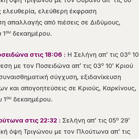
ϊκή όψη Τριγώνου με τον Ουρανό απ’ τις 00
ς ελευθερία, ελεύθερη έκφραση
η απαλλαγής από πιέσεις σε Διδύμους,
ου
 1
δεκαημέρου.
ο
σειδώνα στις 18:06 :
Η Σελήνη απ’ τις 03
10
ο
θεση με τον Ποσειδώνα απ’ τις 03
10’ Κριού
συναισθηματική σύγχυση, εξιδανίκευση
ν και απογοητεύσεις σε Κριούς, Καρκίνους,
ου
 1
δεκαημέρου.
ο
ούτωνα στις 22:32 :
Σελήνη απ’ τις 05
29’
ϊκή όψη Τριγώνου με τον Πλούτωνα απ’ τις