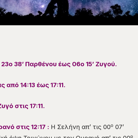
ι
23
ο
38
’
Παρθένου
έως
06
ο
15
’
Ζυγού
.
ας
από 14:13 έως 17:11.
υγό στις 17:11
.
ο
ρανό στις
12
:
17
:
Η Σελήνη απ’ τις 00
07’
ο