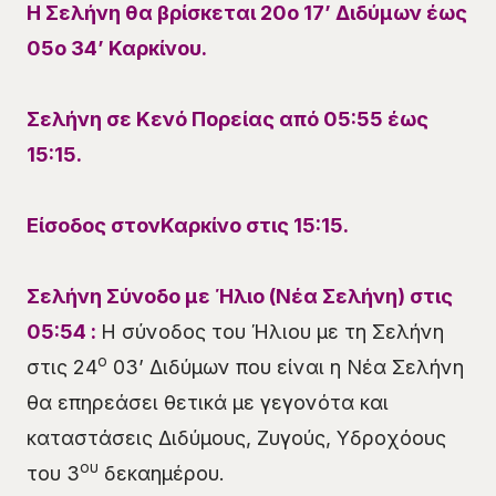
Η Σελήνη θα βρίσκεται
20
ο
17
’
Διδύμων
έως
05
ο
34
’
Καρκίνου
.
Σελήνη σε Κενό Πορείας
από 05:55
έως
15:15.
Είσοδος
στον
Καρκίνο
στις
15:15
.
Σελήνη Σύνοδο με Ήλιο (Νέα Σελήνη) στις
05:54 :
Η σύνοδος του Ήλιου με τη Σελήνη
ο
στις 24
03’ Διδύμων που είναι η Νέα Σελήνη
θα επηρεάσει θετικά με γεγονότα και
καταστάσεις Διδύμους, Ζυγούς, Υδροχόους
ου
του 3
δεκαημέρου.