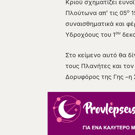
Κριού σχηματίζει ευνο
ο
Πλούτωνα απ’ τις 05
1
συναισθηματικά και φέ
ου
Υδροχόους του 1
δεκα
Στο κείμενο αυτό θα δί
τους Πλανήτες και τον 
Δορυφόρος της Γης –η 