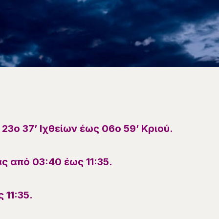
ι
23
ο
37
’
Ιχθείων
έως
06
ο
59
’
Κριού
.
ς από 03:40 έως 11:35.
ς
11
:
35
.