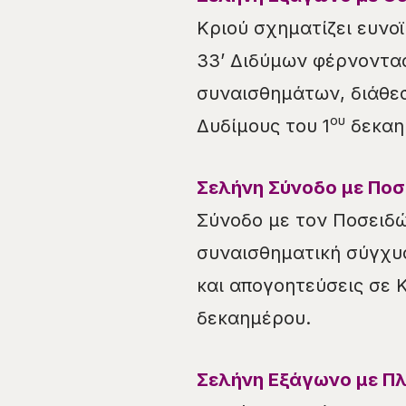
Κριού σχηματίζει ευνο
33’ Διδύμων φέρνοντα
συναισθημάτων, διάθεσ
ου
Δυδίμους του 1
δεκαη
Σελήνη Σύνοδο με Ποσ
Σύνοδο με τον Ποσειδώ
συναισθηματική σύγχυ
και απογοητεύσεις σε Κ
δεκαημέρου.
Σελήνη Εξάγωνο με Πλ