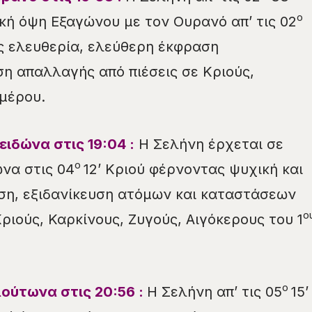
ο
ϊκή όψη Εξαγώνου με τον Ουρανό απ’ τις 02
ς ελευθερία, ελεύθερη έκφραση
η απαλλαγής από πιέσεις σε Κριούς,
μέρου.
ειδώνα στις
19
:
04
:
Η Σελήνη έρχεται σε
ο
να στις 04
12’ Κριού φέρνοντας ψυχική και
ση, εξιδανίκευση ατόμων και καταστάσεων
ο
ριούς, Καρκίνους, Ζυγούς, Αιγόκερους του 1
ο
ούτωνα στις 20:56 :
Η Σελήνη απ’ τις 05
15’