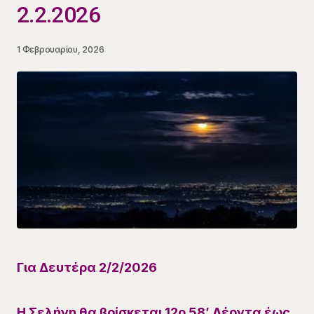
2.2.2026
1 Φεβρουαρίου, 2026
Για
Δευτέρα 2/2
/
2026
Η Σελήνη θα βρίσκεται 12
ο
58’
Λέοντα
έως