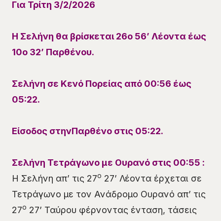
Για
Τρίτη 3/2
/
2026
Η Σελήνη θα βρίσκεται 26
ο
56’
Λέοντα
έως
10
ο
32’
Παρθένου
.
Σελήνη σε Κενό Πορείας
από 00:56
έ
ως
05:22.
Είσοδος
στην
Παρθένο
στις 05
:22
.
Σελήνη Τετράγωνο με Ουρανό στις
00
:55 :
ο
Η Σελήνη απ’ τις 27
27’ Λέοντα έρχεται σε
Τετράγωνο με τον Ανάδρομο Ουρανό απ’ τις
ο
27
27’ Ταύρου φέρνοντας ένταση, τάσεις