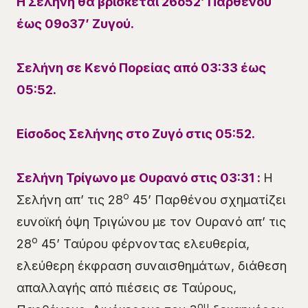
Η Σελήνη θα βρίσκεται
26ο
52
’ Π
αρθένου
έως
09ο
37
’ Ζ
υγού.
Σελήνη σε Κενό Πορείας
από 03:33 έως
05:52.
Είσοδος Σελήνης στο Ζυγό στις 05:52
.
Σελήνη Τρίγωνο με Ουρανό στις
03
:3
1
:
Η
ο
Σελήνη απ’ τις 28
45’ Παρθένου σχηματίζει
ευνοϊκή όψη Τριγώνου με τον Ουρανό απ’ τις
ο
28
45’ Ταύρου φέρνοντας ελευθερία,
ελεύθερη έκφραση συναισθημάτων, διάθεση
απαλλαγής από πιέσεις σε Ταύρους,
ου