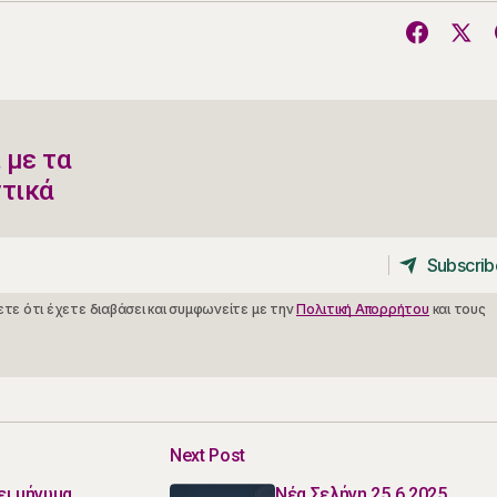
 με τα
ντικά
Subscrib
Subscrib
τε ότι έχετε διαβάσει και συμφωνείτε με την
Πολιτική Απορρήτου
και τους
Next Post
ει μήνυμα
Νέα Σελήνη 25.6.2025