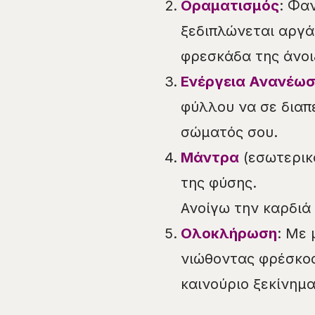
Οραματισμός
: Φα
ξεδιπλώνεται αργά
φρεσκάδα της άνοι
Ενέργεια Ανανέω
φύλλου να σε διαπ
σώματός σου.
Μάντρα
(εσωτερικ
της φύσης.
Ανοίγω την καρδιά
Ολοκλήρωση
: Με 
νιώθοντας φρέσκος/
καινούριο ξεκίνημα