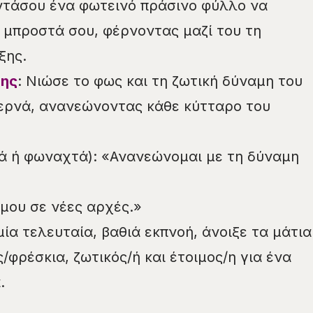
ντάσου ένα φωτεινό πράσινο φύλλο να
 μπροστά σου, φέρνοντας μαζί του τη
ξης.
σης
: Νιώσε το φως και τη ζωτική δύναμη του
ερνά, ανανεώνοντας κάθε κύτταρο του
ά ή φωναχτά): «Ανανεώνομαι με τη δύναμη
 μου σε νέες αρχές.»
μία τελευταία, βαθιά εκπνοή, άνοιξε τα μάτια
φρέσκια, ζωτικός/ή και έτοιμος/η για ένα
.