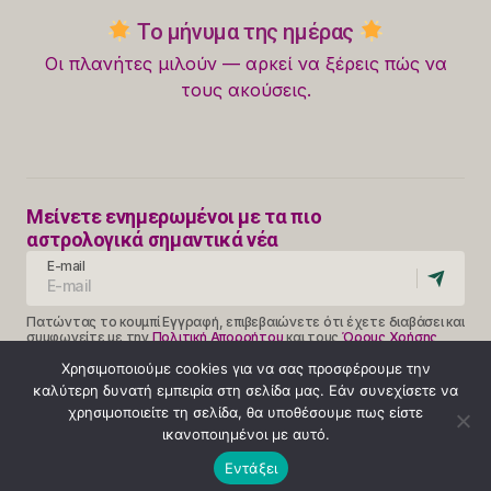
Το μήνυμα της ημέρας
Οι πλανήτες μιλούν — αρκεί να ξέρεις πώς να
τους ακούσεις.
Μείνετε ενημερωμένοι με τα πιο
αστρολογικά σημαντικά νέα
E-mail
Πατώντας το κουμπί Εγγραφή, επιβεβαιώνετε ότι έχετε διαβάσει και
συμφωνείτε με την
Πολιτική Απορρήτου
και τους
Όρους Χρήσης
Follow Us
Χρησιμοποιούμε cookies για να σας προσφέρουμε την
καλύτερη δυνατή εμπειρία στη σελίδα μας. Εάν συνεχίσετε να
χρησιμοποιείτε τη σελίδα, θα υποθέσουμε πως είστε
ικανοποιημένοι με αυτό.
Κλήση 14990
Εντάξει
ΟΡΟΙ ΧΡΗΣΗΣ
ΠΟΛΙΤΙΚΗ ΑΠΟΡΡΗΤΟΥ
ABOUT
© 2025 Provlepseis. Με την επιφύλαξη παντός δικαιώματος.