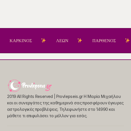
ΑΡΚΙΝΟΣ
ΛΕΩΝ
ΠΑΡΘΕΝΟΣ
Ζ
2019 All Rights Reserved | Provlepseis.gr Η Μαρία Μιχαήλου
και οι συνεργάτες της καθημερινά σας προσφέρουν έγκυρες
αστρολογικές προβλέψεις. Τηλεφωνήστε στο 14990 και
μάθετε τι επιφυλάσει το μέλλον για εσάς.