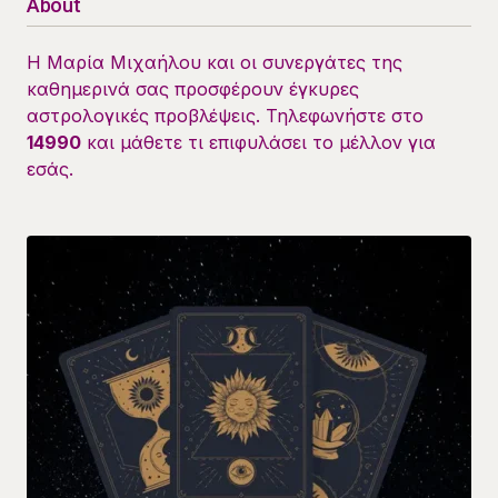
About
Η Μαρία Μιχαήλου και οι συνεργάτες της
καθημερινά σας προσφέρουν έγκυρες
αστρολογικές προβλέψεις. Τηλεφωνήστε στο
14990
και μάθετε τι επιφυλάσει το μέλλον για
εσάς.