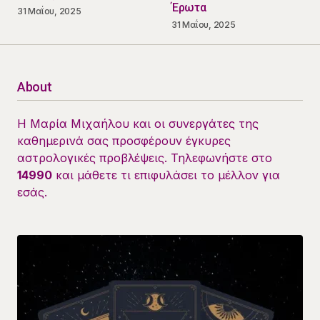
Έρωτα
31 Μαΐου, 2025
31 Μαΐου, 2025
About
Η Μαρία Μιχαήλου και οι συνεργάτες της
καθημερινά σας προσφέρουν έγκυρες
αστρολογικές προβλέψεις. Τηλεφωνήστε στο
14990
και μάθετε τι επιφυλάσει το μέλλον για
εσάς.