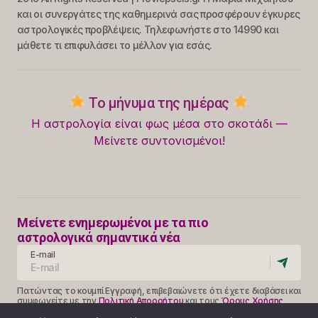
και οι συνεργάτες της καθημερινά σας προσφέρουν έγκυρες
αστρολογικές προβλέψεις. Τηλεφωνήστε στο 14990 και
μάθετε τι επιφυλάσει το μέλλον για εσάς.
Το μήνυμα της ημέρας
Η αστρολογία είναι φως μέσα στο σκοτάδι —
Μείνετε συντονισμένοι!
Μείνετε ενημερωμένοι με τα πιο
αστρολογικά σημαντικά νέα
E-mail
Πατώντας το κουμπί Εγγραφή, επιβεβαιώνετε ότι έχετε διαβάσει και
συμφωνείτε με την
Πολιτική Απορρήτου
και τους
Όρους Χρήσης
Follow Us