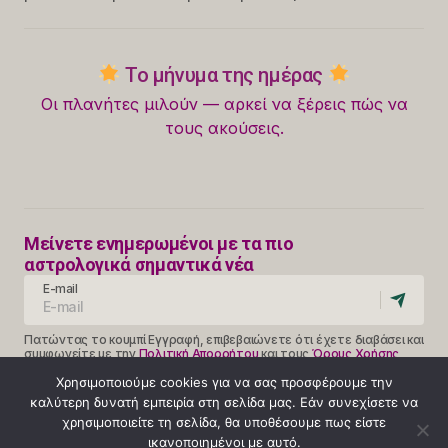
Το μήνυμα της ημέρας
Οι πλανήτες μιλούν — αρκεί να ξέρεις πώς να
τους ακούσεις.
Μείνετε ενημερωμένοι με τα πιο
αστρολογικά σημαντικά νέα
E-mail
Πατώντας το κουμπί Εγγραφή, επιβεβαιώνετε ότι έχετε διαβάσει και
συμφωνείτε με την
Πολιτική Απορρήτου
και τους
Όρους Χρήσης
Follow Us
Χρησιμοποιούμε cookies για να σας προσφέρουμε την
καλύτερη δυνατή εμπειρία στη σελίδα μας. Εάν συνεχίσετε να
χρησιμοποιείτε τη σελίδα, θα υποθέσουμε πως είστε
ικανοποιημένοι με αυτό.