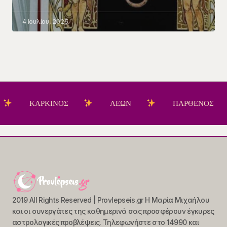
4 Ιουλίου, 2025
ΚΑΡΚΙΝΟΣ
ΛΕΩΝ
ΠΑΡΘΕΝΟΣ
2019 All Rights Reserved | Provlepseis.gr Η Μαρία Μιχαήλου
και οι συνεργάτες της καθημερινά σας προσφέρουν έγκυρες
αστρολογικές προβλέψεις. Τηλεφωνήστε στο 14990 και