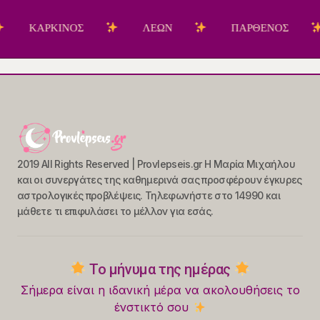
ΑΡΚΙΝΟΣ
ΛΕΩΝ
ΠΑΡΘΕΝΟΣ
Ζ
2019 All Rights Reserved | Provlepseis.gr Η Μαρία Μιχαήλου
και οι συνεργάτες της καθημερινά σας προσφέρουν έγκυρες
αστρολογικές προβλέψεις. Τηλεφωνήστε στο 14990 και
μάθετε τι επιφυλάσει το μέλλον για εσάς.
Το μήνυμα της ημέρας
Σήμερα είναι η ιδανική μέρα να ακολουθήσεις το
ένστικτό σου