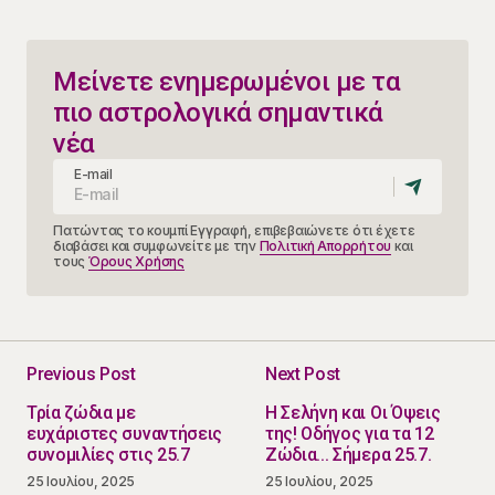
Μείνετε ενημερωμένοι με τα
πιο αστρολογικά σημαντικά
νέα
E-mail
Πατώντας το κουμπί Εγγραφή, επιβεβαιώνετε ότι έχετε
διαβάσει και συμφωνείτε με την
Πολιτική Απορρήτου
και
τους
Όρους Χρήσης
Previous Post
Next Post
Τρία ζώδια με
Η Σελήνη και Οι Όψεις
ευχάριστες συναντήσεις
της! Οδήγος για τα 12
συνομιλίες στις 25.7
Ζώδια... Σήμερα 25.7.
25 Ιουλίου, 2025
25 Ιουλίου, 2025