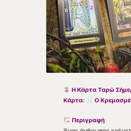
Η Κάρτα Ταρώ Σήμερ
Κάρτα:
Ο Κρεμασμέν
Περιγραφή
Ένας άνθρωπος κρέμετα