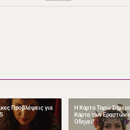
ικες Προβλέψεις για
Η Κάρτα Ταρώ Σήμερα
25
Κάρτα των Εραστών 
Οδηγεί!