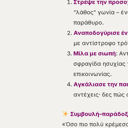
Στρέψε την προσο
“λάθος” γωνία – έν
παράθυρο.
Αναποδογύρισε έ
με αντίστροφο τρόπ
Μίλα με σιωπή
: Αν
σφραγίδα ησυχίας 
επικοινωνίας.
Αγκάλιασε την πα
αντέχεις· δες πώς
Συμβουλή–παράδοξ
«Όσο πιο πολύ κρέμεσα