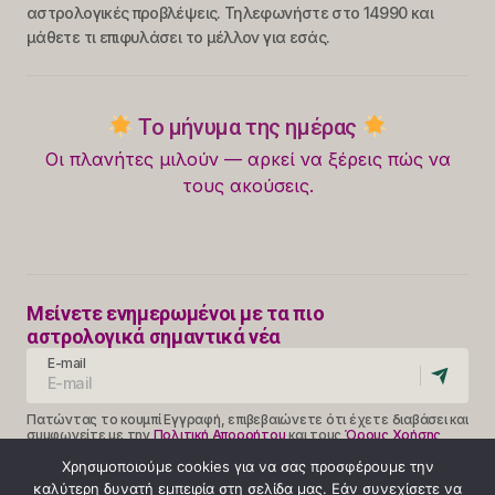
αστρολογικές προβλέψεις. Τηλεφωνήστε στο 14990 και
μάθετε τι επιφυλάσει το μέλλον για εσάς.
Το μήνυμα της ημέρας
Οι πλανήτες μιλούν — αρκεί να ξέρεις πώς να
τους ακούσεις.
Μείνετε ενημερωμένοι με τα πιο
αστρολογικά σημαντικά νέα
E-mail
Πατώντας το κουμπί Εγγραφή, επιβεβαιώνετε ότι έχετε διαβάσει και
συμφωνείτε με την
Πολιτική Απορρήτου
και τους
Όρους Χρήσης
Follow Us
Χρησιμοποιούμε cookies για να σας προσφέρουμε την
καλύτερη δυνατή εμπειρία στη σελίδα μας. Εάν συνεχίσετε να