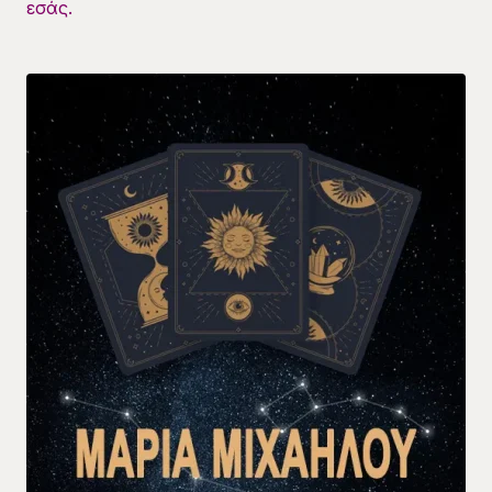
εσάς.