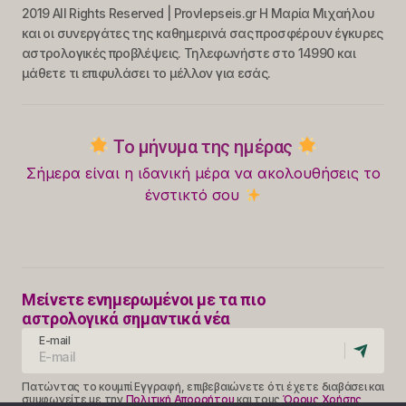
2019 All Rights Reserved | Provlepseis.gr Η Μαρία Μιχαήλου
και οι συνεργάτες της καθημερινά σας προσφέρουν έγκυρες
αστρολογικές προβλέψεις. Τηλεφωνήστε στο 14990 και
μάθετε τι επιφυλάσει το μέλλον για εσάς.
Το μήνυμα της ημέρας
Σήμερα είναι η ιδανική μέρα να ακολουθήσεις το
ένστικτό σου
Μείνετε ενημερωμένοι με τα πιο
αστρολογικά σημαντικά νέα
E-mail
Πατώντας το κουμπί Εγγραφή, επιβεβαιώνετε ότι έχετε διαβάσει και
συμφωνείτε με την
Πολιτική Απορρήτου
και τους
Όρους Χρήσης