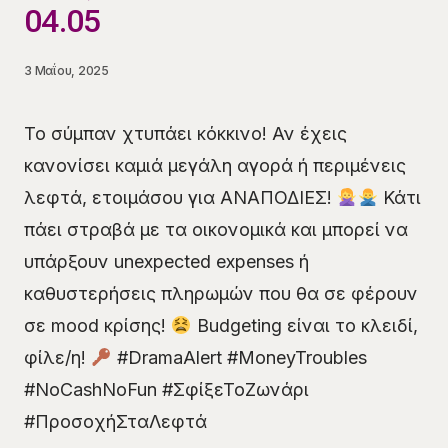
04.05
3 Μαΐου, 2025
Το σύμπαν χτυπάει κόκκινο! Αν έχεις
κανονίσει καμιά μεγάλη αγορά ή περιμένεις
λεφτά, ετοιμάσου για ΑΝΑΠΟΔΙΕΣ!
Κάτι
πάει στραβά με τα οικονομικά και μπορεί να
υπάρξουν unexpected expenses ή
καθυστερήσεις πληρωμών που θα σε φέρουν
σε mood κρίσης!
Budgeting είναι το κλειδί,
φίλε/η!
#DramaAlert #MoneyTroubles
#NoCashNoFun #ΣφίξεΤοΖωνάρι
#ΠροσοχήΣταΛεφτά