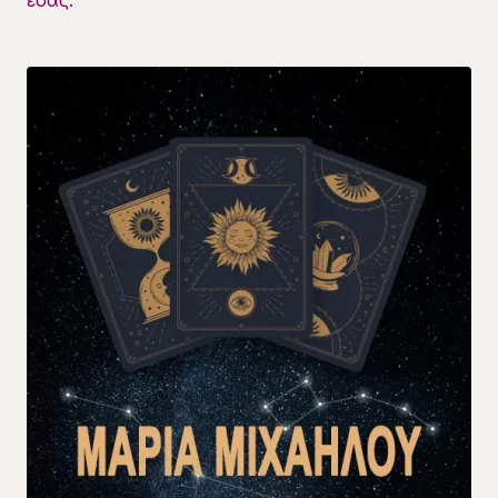
εσάς.