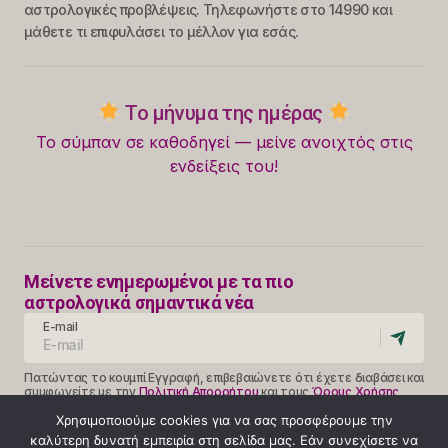
αστρολογικές προβλέψεις. Τηλεφωνήστε στο 14990 και
μάθετε τι επιφυλάσει το μέλλον για εσάς.
Το μήνυμα της ημέρας
Το σύμπαν σε καθοδηγεί — μείνε ανοιχτός στις
ενδείξεις του!
Μείνετε ενημερωμένοι με τα πιο
αστρολογικά σημαντικά νέα
E-mail
Πατώντας το κουμπί Εγγραφή, επιβεβαιώνετε ότι έχετε διαβάσει και
συμφωνείτε με την
Πολιτική Απορρήτου
και τους
Όρους Χρήσης
Follow Us
Χρησιμοποιούμε cookies για να σας προσφέρουμε την
καλύτερη δυνατή εμπειρία στη σελίδα μας. Εάν συνεχίσετε να