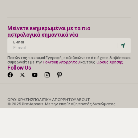
Μείνετε ενημερωμένοι με τα πιο
αστρολογικά σημαντικά νέα
E-mail
Πατώντας το κουμπί Εγγραφή, επιβεβαιώνετε ότι έχετε διαβάσει και
συμφωνείτε με την
Πολιτική Απορρήτου
και τους
Όρους Χρήσης
Follow Us
ΟΡΟΙ ΧΡΗΣΗΣ
ΠΟΛΙΤΙΚΗ ΑΠΟΡΡΗΤΟΥ
ABOUT
© 2025 Provlepseis. Με την επιφύλαξη παντός δικαιώματος.