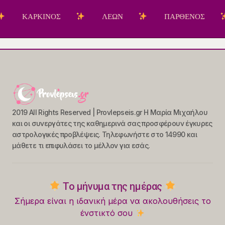
ΡΚΙΝΟΣ
ΛΕΩΝ
ΠΑΡΘΕΝΟΣ
ΖΥ
2019 All Rights Reserved | Provlepseis.gr Η Μαρία Μιχαήλου
και οι συνεργάτες της καθημερινά σας προσφέρουν έγκυρες
αστρολογικές προβλέψεις. Τηλεφωνήστε στο 14990 και
μάθετε τι επιφυλάσει το μέλλον για εσάς.
Το μήνυμα της ημέρας
Σήμερα είναι η ιδανική μέρα να ακολουθήσεις το
ένστικτό σου