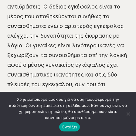
αντιδράσεις. Ο δεξιός εγκέφαλος είναι το
μέρος που αποθηκεύονται συνήθως τα
συναισθήματα ενώ ο αριστερός εγκέφαλος
ελέγχει την δυνατότητα της έκφρασης με
λόγια. Οι γυναίκες είναι λιγότερο ικανές να
ξεχωρίζουν τα συναισθήματα απ’ την λογική
αφού ο μέσος γυναικείος εγκέφαλος έχει
συναισθηματικές ικανότητες και στις δύο
πλευρές του εγκεφάλου, συν του ότι
ανταλλάσσονται περισσότερες
Χρησιμοποιούμε cookies για να σας προσφέρουμε την
πληροφορίες μεταξύ των δύο πλευρών.
καλύτερη δυνατή εμπειρία στη σελίδα μας. Εάν συνεχίσετε να
χρησιμοποιείτε τη σελίδα, θα υποθέσουμε πως είστε
Συνεπώς, η μέση γυναίκα μπορεί να εκφράζει
ικανοποιημένοι με αυτό.
τα συναισθήματά της με λόγια αφού η
Κλήση 14990
Εντάξει
συναισθηματική (δεξιά) πλευρά συνενώνεται