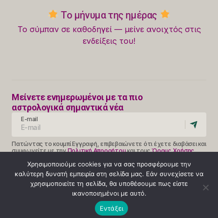
Το μήνυμα της ημέρας
Το σύμπαν σε καθοδηγεί — μείνε ανοιχτός στις
ενδείξεις του!
Μείνετε ενημερωμένοι με τα πιο
αστρολογικά σημαντικά νέα
E-mail
Πατώντας το κουμπί Εγγραφή, επιβεβαιώνετε ότι έχετε διαβάσει και
συμφωνείτε με την
Πολιτική Απορρήτου
και τους
Όρους Χρήσης
Follow Us
Χρησιμοποιούμε cookies για να σας προσφέρουμε την
καλύτερη δυνατή εμπειρία στη σελίδα μας. Εάν συνεχίσετε να
χρησιμοποιείτε τη σελίδα, θα υποθέσουμε πως είστε
ικανοποιημένοι με αυτό.
Κλήση 14990
Εντάξει
ΟΡΟΙ ΧΡΗΣΗΣ
ΠΟΛΙΤΙΚΗ ΑΠΟΡΡΗΤΟΥ
ABOUT
© 2025 Provlepseis. Με την επιφύλαξη παντός δικαιώματος.