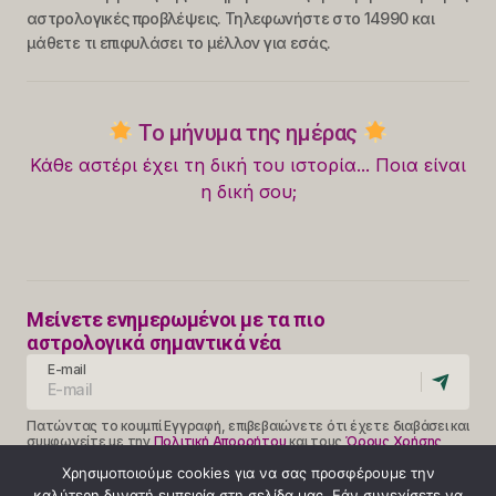
αστρολογικές προβλέψεις. Τηλεφωνήστε στο 14990 και
μάθετε τι επιφυλάσει το μέλλον για εσάς.
Το μήνυμα της ημέρας
Κάθε αστέρι έχει τη δική του ιστορία... Ποια είναι
η δική σου;
Μείνετε ενημερωμένοι με τα πιο
αστρολογικά σημαντικά νέα
E-mail
Πατώντας το κουμπί Εγγραφή, επιβεβαιώνετε ότι έχετε διαβάσει και
συμφωνείτε με την
Πολιτική Απορρήτου
και τους
Όρους Χρήσης
Follow Us
Χρησιμοποιούμε cookies για να σας προσφέρουμε την
καλύτερη δυνατή εμπειρία στη σελίδα μας. Εάν συνεχίσετε να