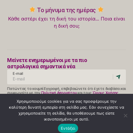
Το μήνυμα της ημέρας
Κάθε αστέρι έχει τη δική του ιστορία... Ποια είναι
η δική σου;
Μείνετε ενημερωμένοι με τα πιο
αστρολογικά σημαντικά νέα
E-mail
Πατώντας το κουμπί Εγγραφή, επιβεβαιώνετε ότι έχετε διαβάσει και
συμφωνείτε με την
Πολιτική Απορρήτου
και τους
Όρους Χρήσης
Follow Us
Χρησιμοποιούμε cookies για να σας προσφέρουμε την
καλύτερη δυνατή εμπειρία στη σελίδα μας. Εάν συνεχίσετε να
χρησιμοποιείτε τη σελίδα, θα υποθέσουμε πως είστε
ικανοποιημένοι με αυτό.
Κλήση 14990
Εντάξει
ΟΡΟΙ ΧΡΗΣΗΣ
ΠΟΛΙΤΙΚΗ ΑΠΟΡΡΗΤΟΥ
ABOUT