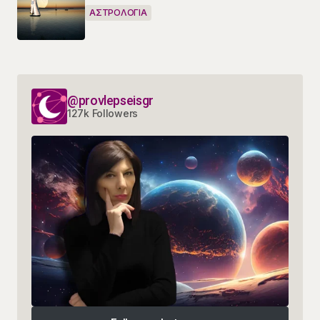
ΑΣΤΡΟΛΟΓΙΑ
@provlepseisgr
127k Followers