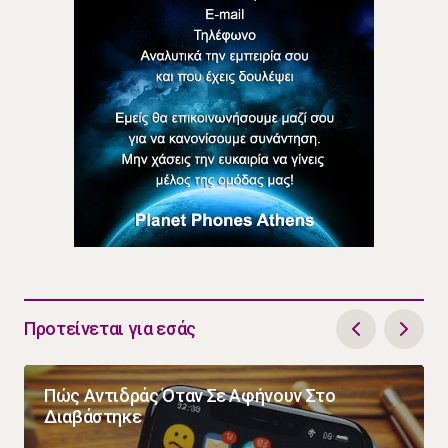
Προτείνεται για εσάς
Πώς Αντιδράς Όταν Σε Αφήνουν Στο
Διαβάστηκε